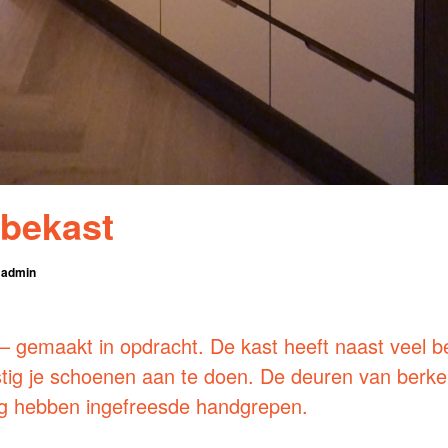
bekast
y
admin
 gemaakt in opdracht. De kast heeft naast veel b
stig je schoenen aan te doen. De deuren van berke
g hebben ingefreesde handgrepen.